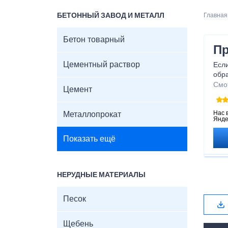
БЕТОННЫЙ ЗАВОД И МЕТАЛЛ
Главная
Бетон товарный
Пр
Цементный раствор
Если
обр
мат
Смо
Цемент
Мы 
сеян
роз
Нас 
Металлопрокат
Янде
юрид
соб
Показать ещё
зака
Все 
кот
опт
НЕРУДНЫЕ МАТЕРИАЛЫ
В н
стро
Песок
Щебень