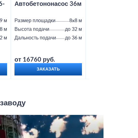
6-
Автобетононасос 36м
Автобетононас
9 м
Размер площадки
8x8 м
Размер площадки
8 м
Высота подачи
до 32 м
Высота подачи
2 м
Дальность подачи
до 36 м
Дальность подачи
от 16760 руб.
от 18800 руб.
ЗАКАЗАТЬ
ЗАКАЗАТЬ
 заводу