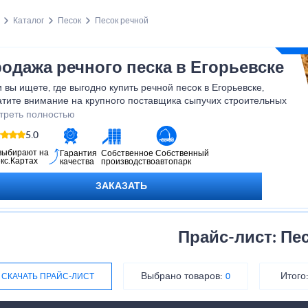
Каталог
Песок
Песок речной
одажа речного песка в Егорьевске
 вы ищете, где выгодно купить речной песок в Егорьевске,
атите внимание на крупного поставщика сыпучих строительных
ериалов – компанию Монолит.
треть полностью
реализуем строительный песок разных видов: карьерный,
5.0
ый, намывной (мытый), кварцевый, речной, морской – оптом и в
ницу напрямую из карьеров. Работаем с физическими и
выбирают на
Гарантия
Собственное
Собственный
кс.Картах
качества
производство
автопарк
ическими лицами, в том числе по системе ЭДО. Доставка –
ственным транспортом компании в кратчайшие сроки на объект
ЗАКАЗАТЬ
зчика.
этапы заказа и отгрузки сопровождает опытный менеджер,
орый ответит на возникающие вопросы и поможет с расчетом
имальных объемов по выгодным ценам.
Прайс-лист: Пе
ашем прайс-листе представлены самые популярные виды
ительного песка.
Выбрано товаров:
Итого
СКАЧАТЬ ПРАЙС-ЛИСТ
0