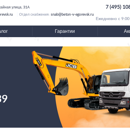
7 (495) 10
ожайная улица, 31А
revsk.ru
snab@beton-v-egorevsk.ru
Отдел снабжения:
Ежедневно с 9:00
алог
Гарантии
Ак
39