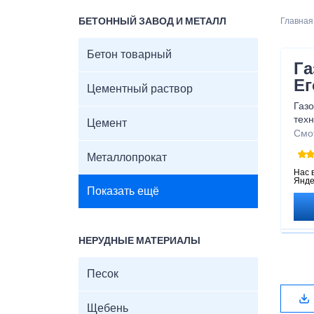
БЕТОННЫЙ ЗАВОД И МЕТАЛЛ
Главная
Бетон товарный
Га
Ег
Цементный раствор
Газ
тех
Цемент
при
Смо
бре
Металлопрокат
котт
стаб
Нас 
Янде
иску
Показать ещё
НЕРУДНЫЕ МАТЕРИАЛЫ
Песок
Щебень