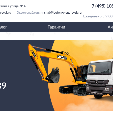
7 (495) 10
ожайная улица, 31А
revsk.ru
snab@beton-v-egorevsk.ru
Отдел снабжения:
Ежедневно с 9:00
алог
Гарантии
Ак
39