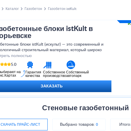
Каталог
Газобетон
Газобетон istKult
зобетонные блоки istKult в
орьевске
обетонные блоки
istKult (искульт)
— это современный и
нологичный строительный материал, который широко
меняется в частном и коммерческом строительстве. Продукция
треть полностью
нда успешно используется при возведении жилых домов,
5.0
еджей и хозяйственных построек в Егорьевске. Высокое качество,
ильные характеристики и удобство монтажа делают газобетон
выбирают на
Гарантия
Собственное
Собственный
кс.Картах
качества
производство
автопарк
льт
надежным решением для строительства.
ЗАКАЗАТЬ
Стеновые газобетонный б
Выбрано товаров:
Итого
СКАЧАТЬ ПРАЙС-ЛИСТ
0