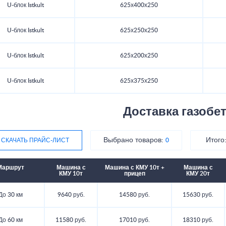
U-блок Istkult
625х400х250
U-блок Istkult
625х250х250
U-блок Istkult
625х200х250
U-блок Istkult
625х375х250
Доставка газобе
Выбрано товаров:
Итого
СКАЧАТЬ ПРАЙС-ЛИСТ
0
Маршрут
Машина с
Машина с КМУ 10т +
Машина с
КМУ 10т
прицеп
КМУ 20т
До 30 км
9640 руб.
14580 руб.
15630 руб.
До 60 км
11580 руб.
17010 руб.
18310 руб.