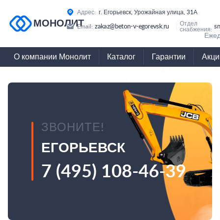
Адрес:
г. Егорьевск, Урожайная улица, 31А
МОНОЛИТ
Отдел
zakaz@beton-v-egorevsk.ru
s
Email:
снабжения:
Ежед
О компании Монолит
Каталог
Гарантии
Акци
ЗВОНИТЕ!
ЕГОРЬЕВСК
7 (495) 108-46-39