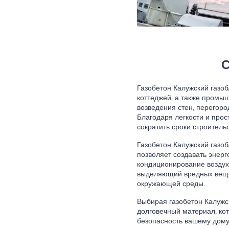
С
Газобетон Калужский газоб
коттеджей, а также промы
возведения стен, перегоро
Благодаря легкости и прос
сократить сроки строитель
Газобетон Калужский газо
позволяет создавать энер
кондиционирование воздуха
выделяющий вредных вещес
окружающей среды.
Выбирая газобетон Калужск
долговечный материал, ко
безопасность вашему дому