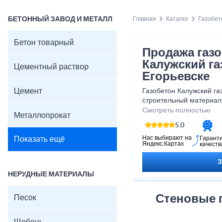
БЕТОННЫЙ ЗАВОД И МЕТАЛЛ
Главная
Каталог
Газобет
Бетон товарный
Продажа газ
Калужский га
Цементный раствор
Егорьевске
Цемент
Газобетон Калужский га
строительный материал,
строительства различны
Смотреть полностью
Металлопрокат
уникальным свойствам, 
5.0
обеспечивает прочность
конструкций.
Нас выбирают на
Показать ещё
Гарант
Яндекс.Картах
качеств
НЕРУДНЫЕ МАТЕРИАЛЫ
Стеновые 
Песок