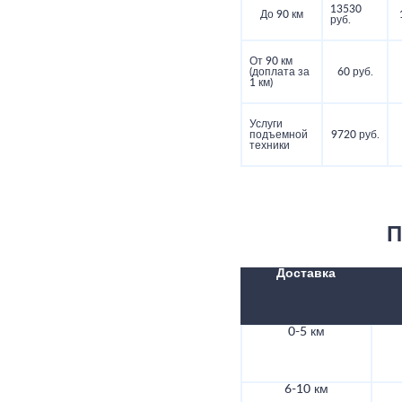
13530
До 90 км
руб.
От 90 км
(доплата за
60 руб.
1 км)
Услуги
подъемной
9720 руб.
техники
П
Доставка
0-5 км
6-10 км